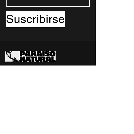
Suscribirse
LOADING...PARAISO NATURAL
INFO@LOADING-SYSTEM.COM
662 348 380
Un proyecto de Loading...System
loading-system.com
2023