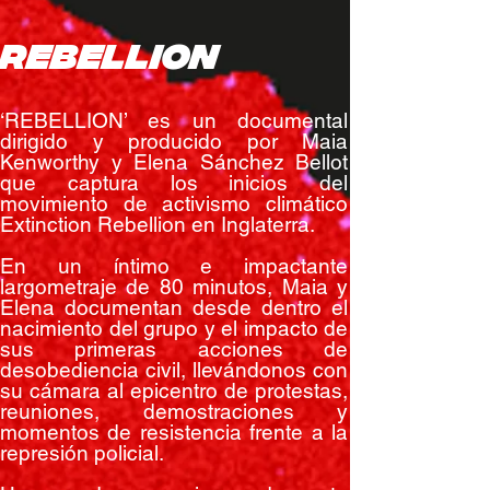
REBELLION
‘REBELLION’ es un documental
dirigido y producido por Maia
Kenworthy y Elena Sánchez Bellot
que captura los inicios del
movimiento de activismo climático
Extinction Rebellion en Inglaterra.
En un íntimo e impactante
largometraje de 80 minutos, Maia y
Elena documentan desde dentro el
nacimiento del grupo y el impacto de
sus primeras acciones de
desobediencia civil, llevándonos con
su cámara al epicentro de protestas,
reuniones, demostraciones y
momentos de resistencia frente a la
represión policial.